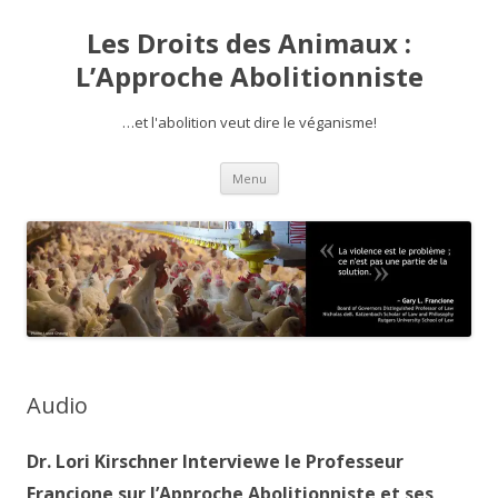
Les Droits des Animaux :
L’Approche Abolitionniste
…et l'abolition veut dire le véganisme!
Aller
Menu
au
contenu
Audio
Dr. Lori Kirschner Interviewe le Professeur
Francione sur l’Approche Abolitionniste et ses