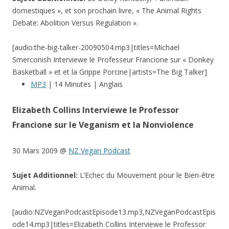
domestiques », et son prochain livre, « The Animal Rights
Debate: Abolition Versus Regulation ».
[audio:the-big-talker-20090504.mp3|titles=Michael
Smerconish Interviewe le Professeur Francione sur « Donkey
Basketball » et et la Grippe Porcine|artists=The Big Talker]
MP3
| 14 Minutes | Anglais
Elizabeth Collins Interviewe le Professor
Francione sur le Veganism et la Nonviolence
30 Mars 2009 @
NZ Vegan Podcast
Sujet Additionnel:
L’Echec du Mouvement pour le Bien-être
Animal.
[audio:NZVeganPodcastEpisode13.mp3,NZVeganPodcastEpis
ode14.mp3|titles=Elizabeth Collins Interviewe le Professor