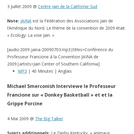
3 Juillet 2009 @
Centre Jain de la Californie Sud
Note:
JAINA
est la Fédération des Associations Jain de
l’Amérique du Nord. Le thème de la convention de 2009 était:
« Ecology: La voie Jain. »
[audio:2009-jaina-20090703.mp3|titles=Conférence du
Professeur Francione à la Convention JAINA de
2009|artists=Jain Center of Southern California]
MP3
| 40 Minutes | Anglais
Michael Smerconish Interviewe le Professeur
Francione sur « Donkey Basketball » et et la
Grippe Porcine
4 Mai 2009 @
The Big Talker
Sujets additionnels:
Le Derby Kentucky, « animaux