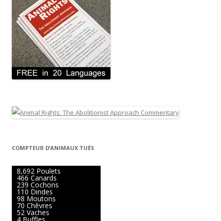
COMPTEUR D’ANIMAUX TUÉS
9,482 Poulets
508 Canards
261 Cochons
120 Dindes
107 Moutons
76 Chêvres
57 Vaches
4 Buffles