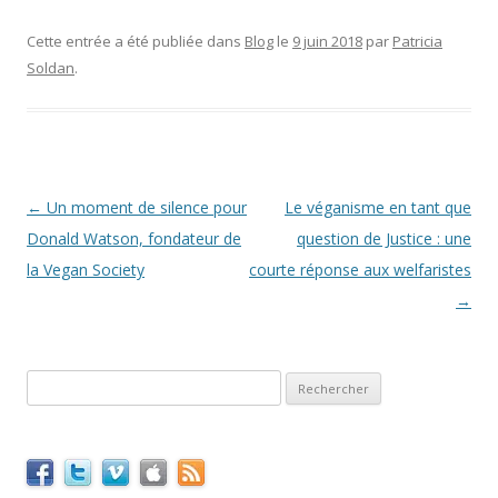
Cette entrée a été publiée dans
Blog
le
9 juin 2018
par
Patricia
Soldan
.
Navigation
←
Un moment de silence pour
Le véganisme en tant que
des
Donald Watson, fondateur de
question de Justice : une
articles
la Vegan Society
courte réponse aux welfaristes
→
Rechercher :