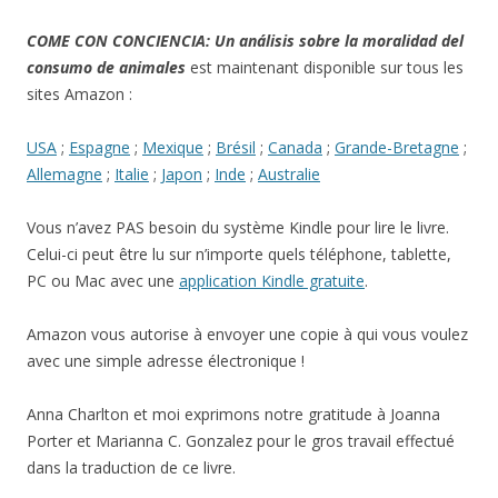
COME CON CONCIENCIA: Un análisis sobre la moralidad del
consumo de animales
est maintenant disponible sur tous les
sites Amazon :
USA
;
Espagne
;
Mexique
;
Brésil
;
Canada
;
Grande-Bretagne
;
Allemagne
;
Italie
;
Japon
;
Inde
;
Australie
Vous n’avez PAS besoin du système Kindle pour lire le livre.
Celui-ci peut être lu sur n’importe quels téléphone, tablette,
PC ou Mac avec une
application Kindle gratuite
.
Amazon vous autorise à envoyer une copie à qui vous voulez
avec une simple adresse électronique !
Anna Charlton et moi exprimons notre gratitude à Joanna
Porter et Marianna C. Gonzalez pour le gros travail effectué
dans la traduction de ce livre.