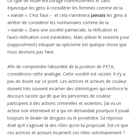
Ce type de visuel encourage manifestement et sans
équivoque les gens à considérer les femmes comme de la
« viande ». C’est faux – et cela n’amènera
jamais
les gens à
arrêter de considérer les nonhumains comme de la
« viande ». Dans une société patriarcale, la réification et
l’auto-réification sont inévitables. Mais utiliser le sexisme pour
(supposément) éduquer au spécisme est quelque chose que
nous devrions pas faire.
Afin de comprendre l’absurdité de la position de PETA,
considérons cette analogie. Cette société est raciste. Il n’y a
pas de doute sur ce point. Les actrices et acteurs de couleur
doivent très souvent incarner des stéréotypes qui renforce le
discours raciste qui dit que les personnes de couleur
participent à des actions criminelles et violentes. J’ai vu un
acteur noir interviewé et à qui on demandait pourquoi il jouait
toujours le dealer de drogues ou le proxénète. Sa réponse
était qu’il s’agissait là des rôles qu’on lui proposait. Est-ce que
ces actrices et acteurs incarnent ces rôles volontairement ?